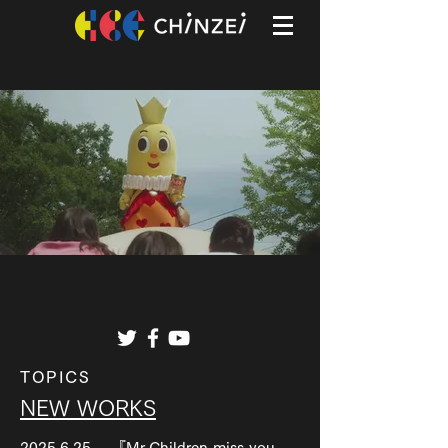
TOPICS
​NEW WORKS
2025.6.25 『Mr.Children miss you