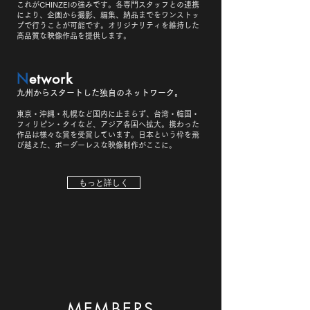
これがCHINZEIの強みです。各専門スタッフとの連携
により、企画から撮影、編集、納品までをワンストッ
プで行うことが可能です。オリジナリティを維持した
高品質な映像作品を提供します。
N
etwork
​九州からスタートした独自のネットワーク。
東京・沖縄・札幌など国内に止まらず、台湾・韓国・
フィリピン・タイなど、アジア各国へ拡大。携わった
作品は様々な賞を受賞しています。日本という枠を飛
び越えた、ボーダーレスな映像制作がここに。
もっと詳しく
MEMBERS