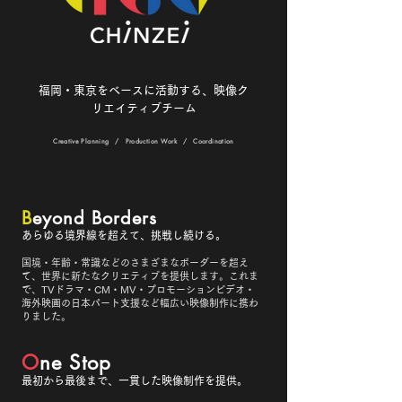
福岡・東京をベースに活動する、映像ク
リエイティブチーム
Creative Planning / Production Work / Coordination
B
eyond Borders
あらゆる境界線を超えて、挑戦し続ける。
国境・年齢・常識などのさまざまなボーダーを超え
て、世界に新たなクリエティブを提供します。これま
で、TVドラマ・CM・MV・プロモーションビデオ・
海外映画の日本パート支援など幅広い映像制作に携わ
りました。
O
ne Stop
最初から最後まで、一貫した映像制作を提供。