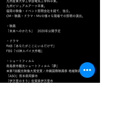
九州産業大学工学部電気工学科卒業。
九州ビジュアルアーツ卒業。
福岡の映像・イベント照明会社を経て、独立。
CM・映画・ドラマ・MVの様々な現場での照明の演出。
・映画
「未来へのかたち」 2020年公開予定
・ドラマ
RKB「あなたがここにいるだけで」
FBS「10神スパイ大作戦」
・ショートフィルム
南島原市観光ショートフィルム「夢」
※第7回観光映像大賞受賞 / 沖縄国際映画祭 地域映画部門
「ASO」熊本県阿蘇市
「伊万里のまり」佐賀県伊万里市
「BENTHOS」 長崎県長崎市
・MV
カノエラナ「シャトルラン」
BENI 「夢色日和」アーティストパート
みゆな 「くちなしの言葉」アーティストパート
遥海 「Pride」
・CM
greenblue「それ福岡空港でよくない？篇」「憧れちゃったっ
ちゃん篇」「飛ぶ練習したと篇」