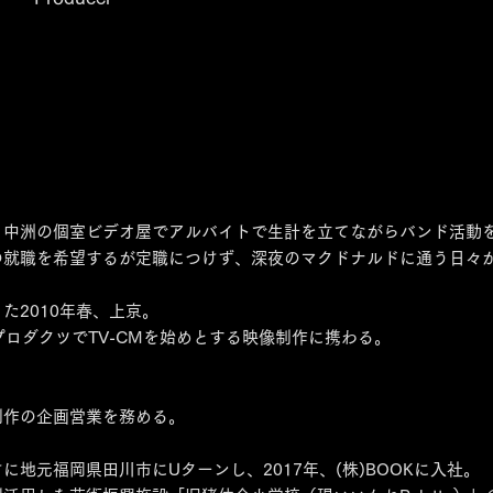
、中洲の個室ビデオ屋でアルバイトで生計を立てながらバンド活動
の就職を希望するが定職につけず、深夜のマクドナルドに通う日々
た2010年春、上京。
プロダクツでTV-CMを始めとする映像制作に携わる。
。
制作の企画営業を務める。
地元福岡県田川市にUターンし、2017年、(株)BOOKに入社。